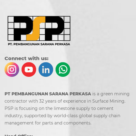
Co
nn
ect with us:
PT PEMBANGUNAN SARANA PERKASA
is a green mining
contractor with 32 years of experience in Surface Mining.
PSP is focusing on the limestone supply to cement
industry, supported by world-class global supply chain
management for parts and components.